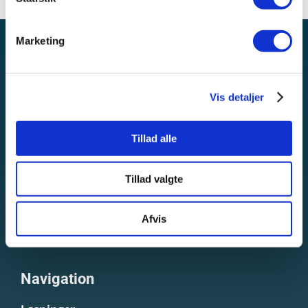
Marketing
Om FORESIGHT Consulting ApS
Vis detaljer
FORESIGHT er specialister i dokumentarkitektur til
Tillad alle
dit Microsoft Dynamics 365 ERP-system.
FORESIGHT har bl.a. stærke kompetencer indenfor
Tillad valgte
dokumentløsningerne FORNAV og Electronic
Reporting.
Afvis
Navigation