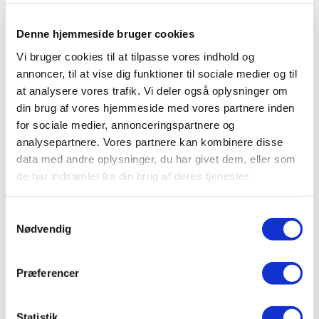
Denne hjemmeside bruger cookies
Vi bruger cookies til at tilpasse vores indhold og
annoncer, til at vise dig funktioner til sociale medier og til
Transformations – Den
at analysere vores trafik. Vi deler også oplysninger om
nemme måde at
din brug af vores hjemmeside med vores partnere inden
for sociale medier, annonceringspartnere og
modificere og rense
analysepartnere. Vores partnere kan kombinere disse
data med andre oplysninger, du har givet dem, eller som
data i Electronic
de har indsamlet fra din brug af deres tjenester.
Reporting D365FO
Samtykkevalg
3. maj 2023
Nødvendig
Præferencer
Statistik