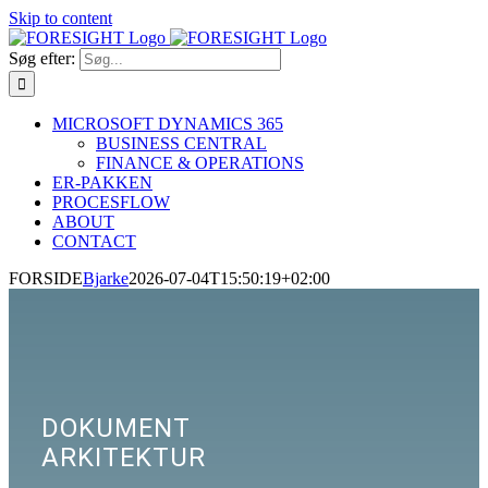
Skip to content
Søg efter:
MICROSOFT DYNAMICS 365
BUSINESS CENTRAL
FINANCE & OPERATIONS
ER-PAKKEN
PROCESFLOW
ABOUT
CONTACT
FORSIDE
Bjarke
2026-07-04T15:50:19+02:00
DOKUMENT
ARKITEKTUR