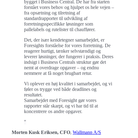
bygget i Business Central. De har fra starten
forstået vores behov og hjulpet os hele vejen –
fra opsætning og tilretning af
standardrapporter til udvikling af
forretningsspecifikke løsninger som
pallelabels og rutelister til chauffører.
Det, der især kendetegner samarbejdet, er
Foresights forståelse for vores forretning. De
reagerer hurtigt, tænker selvstændigt og
leverer løsninger, der fungerer i praksis. Deres
indsigt i Business Centrals struktur gør det
nemt at overdrage opgaver – og endnu
nemmere at få noget brugbart retur.
Vi oplever en høj kvalitet i samarbejdet, og vi
føler os trygge ved både deadlines og
resultatet.
Samarbejdet med Foresight gør vores
rapporter står skarpt, og vi har tid til at
koncentrere os andre opgaver.
Morten Kusk Eriksen, CFO
,
Wallmann A/S