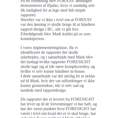
På en formiddag blev FORNAV løsningen
demonstreret af Bjarke, hvor vi samtidig selv
fik mulighed for at lege med lidt simple
rapporter.
Herefter var vi ikke i tvivl om at FORNAV
var den løsning vi skulle bruge til at håndtere
rapport design i BC, når vi gik live.
Efterfølgende blev Mark koblet på os som
kontaktperson.
I vores implementeringsfase, fik vi
identificeret de rapporter der skulle
udarbejdes, og i samarbejde med Mark blev
det fastlagt hvilke rapporter FORESIGHT
skulle tage sig af (de mere komplicerede), og
hvilke vi selv kunne håndtere in-house.
I dette samarbejde var det utrolig let at række
ud til Mark, hvis der var udfordringer vi ikke
kunne gennemskue, når vi selv sad og
tumlede med rapportdesign.
De rapporter der er leveret fra FORESIGHT
har levet op til de forventninger vi har haft, og
har der været punkter hvor FORESIGHT har
været i tvivl om hvad det er vi skal bruge, har