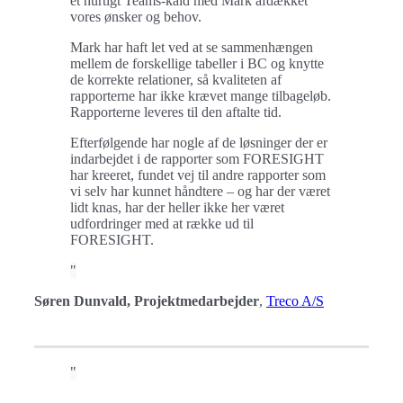
et hurtigt Teams-kald med Mark afdækket
vores ønsker og behov.
Mark har haft let ved at se sammenhængen
mellem de forskellige tabeller i BC og knytte
de korrekte relationer, så kvaliteten af
rapporterne har ikke krævet mange tilbageløb.
Rapporterne leveres til den aftalte tid.
Efterfølgende har nogle af de løsninger der er
indarbejdet i de rapporter som FORESIGHT
har kreeret, fundet vej til andre rapporter som
vi selv har kunnet håndtere – og har der været
lidt knas, har der heller ikke her været
udfordringer med at række ud til
FORESIGHT.
Søren Dunvald, Projektmedarbejder
,
Treco A/S